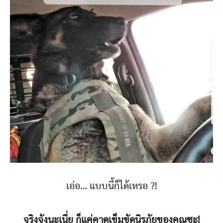
เอ่อ… แบบนี้ก็ได้เหรอ ?!
จริงจังนะเนี่ย ก็แค่คาดเข็มขัดนิรภัยของคุณซะ!