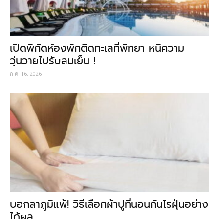
เปิดพิกัดห้องพักติดทะเลที่พัทยา หนีความ
วุ่นวายไปรับลมเย็น !
ก.ค. 16, 2026
บอกลาภูมิแพ้! วิธีเลือกผ้าปูที่นอนกันไรฝุ่นอย่าง
ได้ผล