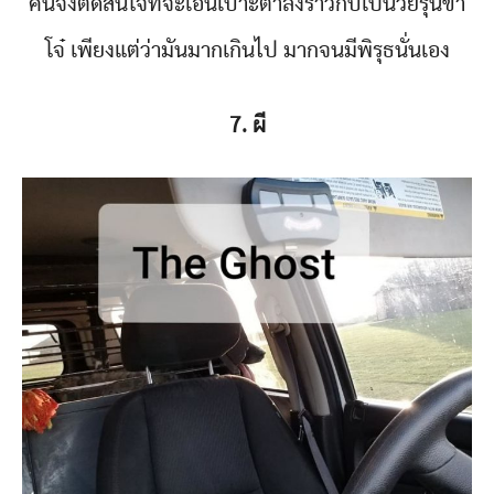
คนจึงตัดสินใจที่จะเอนเบาะต่ำลงราวกับเป็นวัยรุ่นขา
โจ๋ เพียงแต่ว่ามันมากเกินไป มากจนมีพิรุธนั่นเอง
7. ผี