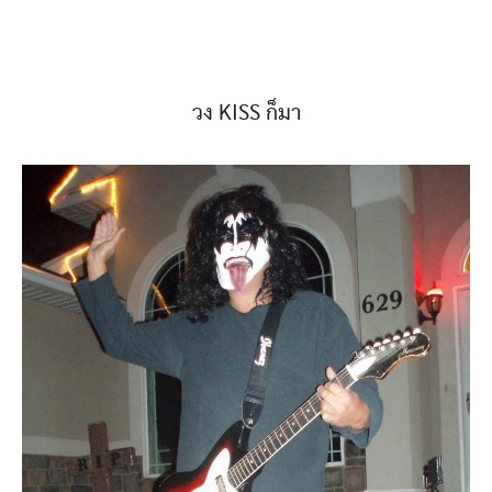
วง KISS ก็มา