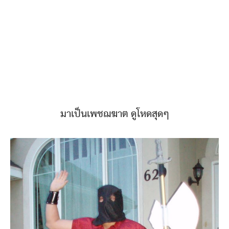
มาเป็นเพชฌฆาต ดูโหดสุดๆ