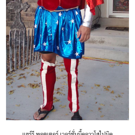
แฮร์รี พอตเตอร์ เวอร์ชั่นนี้ดูอาวุโสไปนิด