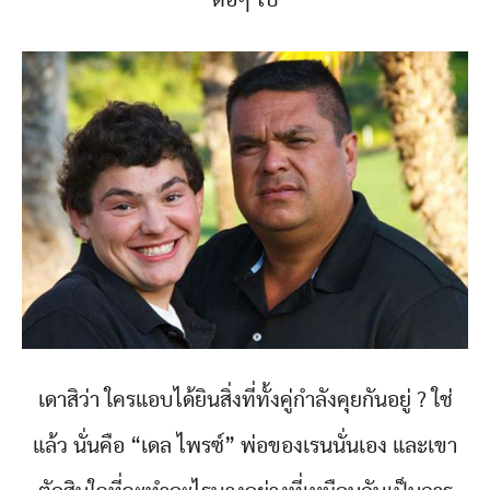
ต่อๆ ไป
เดาสิว่า ใครแอบได้ยินสิ่งที่ทั้งคู่กำลังคุยกันอยู่ ? ใช่
แล้ว นั่นคือ “เดล ไพรซ์” พ่อของเรนนั่นเอง และเขา