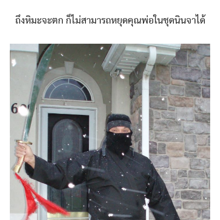
ถึงหิมะจะตก ก็ไม่สามารถหยุดคุณพ่อในชุดนินจาได้