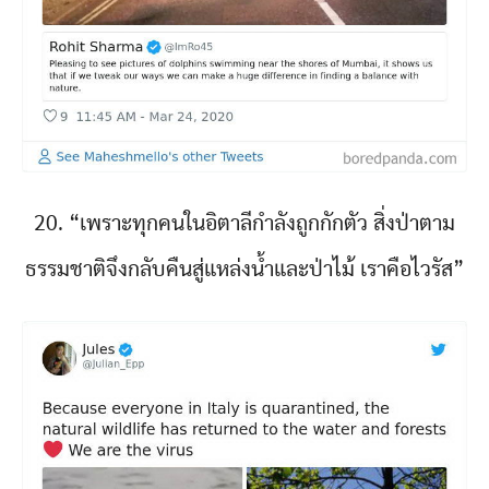
20. “เพราะทุกคนในอิตาลีกำลังถูกกักตัว สิ่งป่าตาม
ธรรมชาติจึงกลับคืนสู่แหล่งน้ำและป่าไม้ เราคือไวรัส”