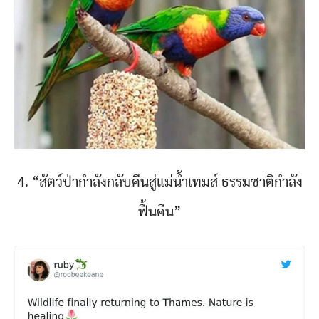
4. “สัตว์ป่ากำลังกลับคืนสู่แม่น้ำเทมส์ ธรรมชาติกำลัง
ฟื้นคืน”