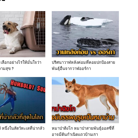
เลือกอย่างไรให้มั่นใจว่า
ปริศนาวาฬหลังค่อมที่คอยปกป้องสาย
ามสุข ?
พันธุ์อื่นจากวาฬออร์กา
 หนึ่งในสัตว์ทะเลที่น่ากลัว
หมาป่าดิงโก หมาป่าสายพันธุ์ออสซี่ที่
อาจมีต้นกำเนิดแถวบ้านเรา