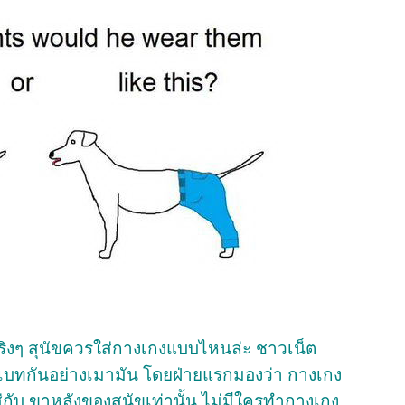
จริงๆ สุนัขควรใส่กางเกงแบบไหนล่ะ ชาวเน็ต
เบทกันอย่างเมามัน โดยฝ่ายแรกมองว่า กางเกง
ใส่กับ ขาหลังของสุนัขเท่านั้น ไม่มีใครทำกางเกง