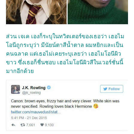
ส่วน เจเค เองก็ระบุในทวิตเตอร์ของเธอว่า เฮอไม
โอนีถูกระบุว่า มีนัยน์ตาสีน้ำตาล ผมหยิกและเป็น
คนฉลาด แต่เธอไม่เคยระบุเลยว่า เฮอไมโอนีผิว
ขาว ซึ่งเธอก็ชื่นชอบ เฮอไมโอนีผิวสีในเวอร์ชั่นนี้
มากอีกด้วย