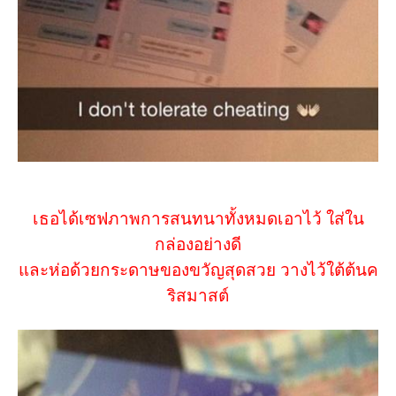
เธอได้เซฟภาพการสนทนาทั้งหมดเอาไว้ ใส่ใน
กล่องอย่างดี
และห่อด้วยกระดาษของขวัญสุดสวย วางไว้ใต้ต้นค
ริสมาสต์