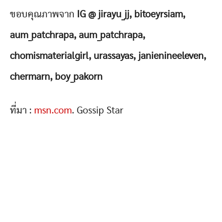
ขอบคุณภาพจาก
IG @ jirayu_jj, bitoeyrsiam,
aum_patchrapa, aum_patchrapa,
chomismaterialgirl, urassayas, janienineeleven,
chermarn, boy_pakorn
ที่มา :
msn.com
. Gossip Star