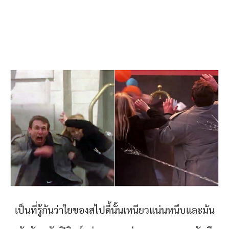
เป็นที่รู้กันว่าใยของสไปดี้นั้นเหนียวแน่นหนึบและมัน