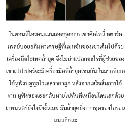
ในตอนที่ไอรอนแมนถอดชุดออก เขาคือโทนี่ สตาร์ค
เพลย์บอยอภิมหาเศรษฐีที่แมนชั่นของเขาเต็มไปด้วย
เครื่องมือไฮเทคล้ำยุค จึงไม่น่าแปลกอะไรที่ผู้ช่วยของ
เขาเปปเปอร์จะมีเครื่องมือที่ล้ำยุคเช่นกัน ในฉากที่เธอ
ใช้หูฟังบลูทูธไวเลสราคาถูก หลังจากเสร็จสิ้นการใช้
งาน หูฟังของเธอกลับหายไปทันทีเหมือนโดนเสกด้วย
เวทมนตร์ยังไงยังงั้นเลย มันล้ำยุคยิ่งกว่าชุดของไอรอน
แมนอีกนะ