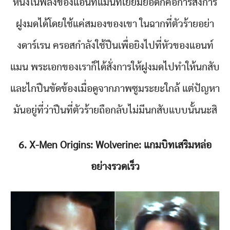
หนึ่งในพลังของแอนท์แมนที่เยี่ยมยอดก็คือการสั่งการ
ฝูงมดได้โดยใช้แค่สมองของเขา ในฉากที่ตัวร้ายอย่า
งดาร์เรน ครอสกำลังใช้ปืนเพื่อยิงไปที่หัวของแอนท์
แมน พระเอกของเราก็ได้สั่งการให้ฝูงมดไปทำให้นกสับ
และไกปืนขัดข้องเมื่อดูจากภาพซูมระยะใกล้ แต่ปัญหา
มันอยู่ที่ว่าปืนที่ตัวร้ายถือกลับไม่มีนกสับแบบนั้นนะสิ
6. X-Men Origins: Wolverine: แกมบิทเสริมหล่อ
อย่างรวดเร็ว