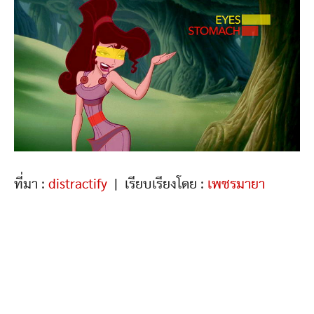
ที่มา :
distractify
| เรียบเรียงโดย :
เพชรมายา