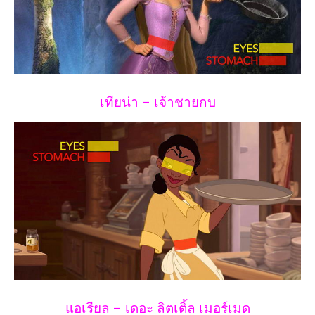
เทียน่า – เจ้าชายกบ
แอเรียล – เดอะ ลิตเติ้ล เมอร์เมด