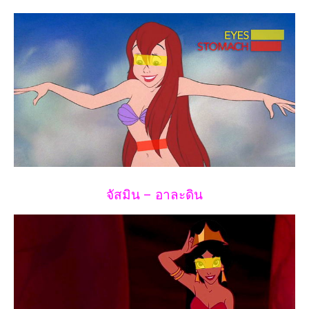
จัสมิน – อาละดิน