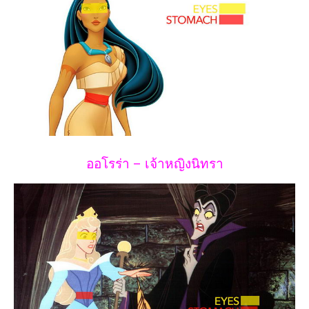
ออโรร่า – เจ้าหญิงนิทรา