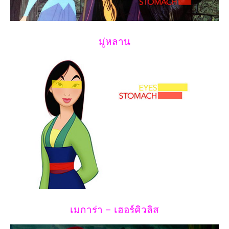
มู่หลาน
เมการ่า – เฮอร์คิวลิส