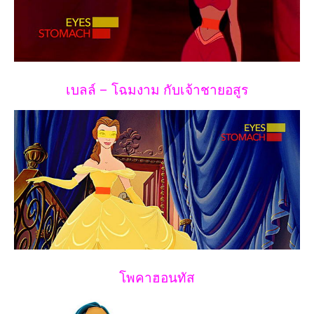
เบลล์ – โฉมงาม กับเจ้าชายอสูร
โพคาฮอนทัส