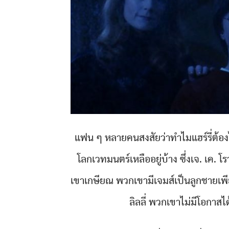
แฟน ๆ หลายคนสงสัยว่าทำไมแฮร์รี่ต้องไ
โลกเวทมนตร์เหลืออยู่บ้าง ซึ่งเจ. เค. โร
เขาเกษียณ พวกเขามีเจมส์เป็นลูกชายเพีย
ลิลลี่ พวกเขาไม่มีโอกาส