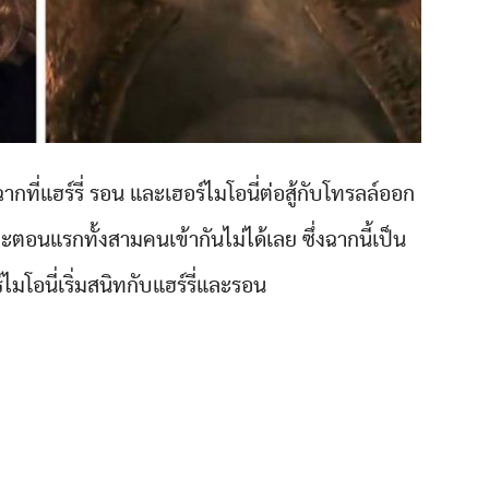
กที่แฮร์รี่ รอน และเฮอร์ไมโอนี่ต่อสู้กับโทรลล์ออก
าะตอนแรกทั้งสามคนเข้ากันไม่ได้เลย ซึ่งฉากนี้เป็น
ไมโอนี่เริ่มสนิทกับแฮร์รี่และรอน