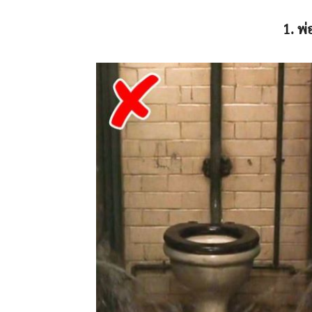
1. พ่