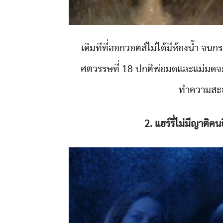
เดิมทีที่ฮอกวอตส์ไม่ได้มีห้องน้ำ จน
ศตวรรษที่ 18 ปกติพ่อมดและแม่มดจะส
ทำความสะอ
2. แฮร์รี่ไม่มีญาติค