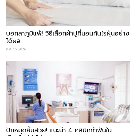
บอกลาภูมิแพ้! วิธีเลือกผ้าปูที่นอนกันไรฝุ่นอย่าง
ได้ผล
ก.ค. 15, 2026
ปักหมุดยิ้มสวย! แนะนำ 4 คลินิกทำฟันใน