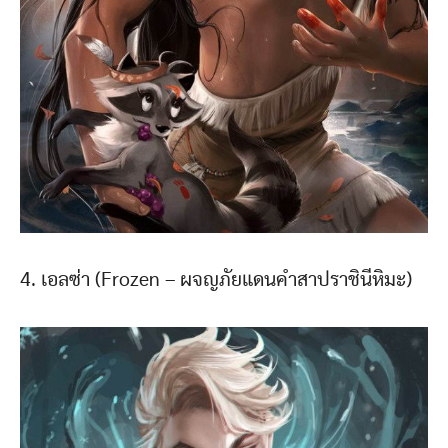
4. เอลซ่า (Frozen – ผจญภัยแดนคำสาปราชินีหิมะ)