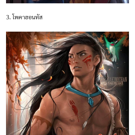
3. โพคาฮอนทัส