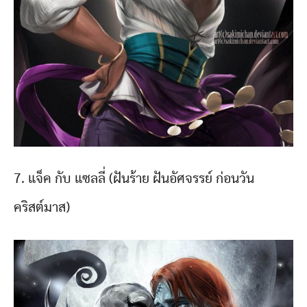
7. แจ็ค กับ แซลลี่ (ฝันร้าย ฝันอัศจรรย์ ก่อนวัน
คริสต์มาส)