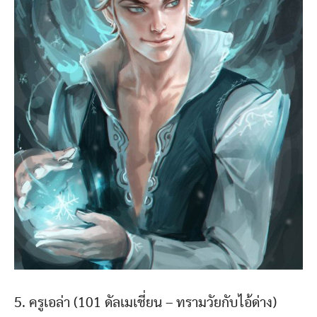
5. ครูเอล่า (101 ดัลเมเชี่ยน – ทรามวัยกับไอ้ด่าง)