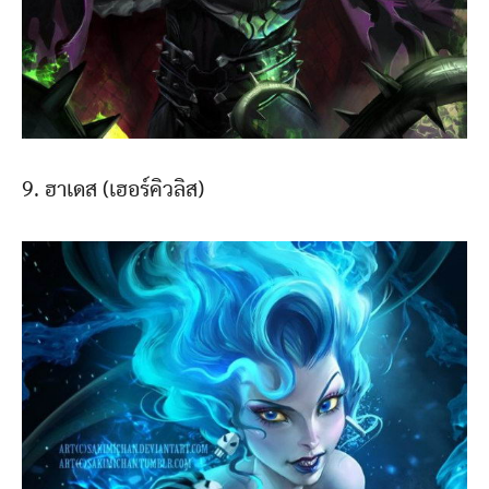
9. ฮาเดส (เฮอร์คิวลิส)