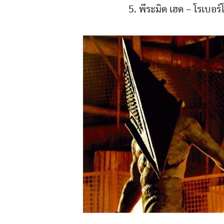
5. พีระมิด เฮด – โรเบอร