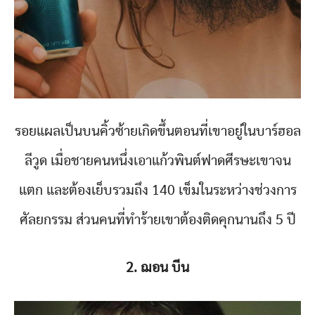
รอยแผลเป็นบนคิ้วซ้ายเกิดขึ้นตอนที่เขาอยู่ในบาร์ฮอล
ลีวูด เมื่อชายคนหนึ่งเอาแก้วพินต์ฟาดศีรษะเขาจน
แตก และต้องเย็บรวมถึง 140 เข็มในระหว่างช่วงการ
ศัลยกรรม ส่วนคนที่ทำร้ายเขาต้องติดคุกนานถึง 5 ปี
2. ฌอน บีน