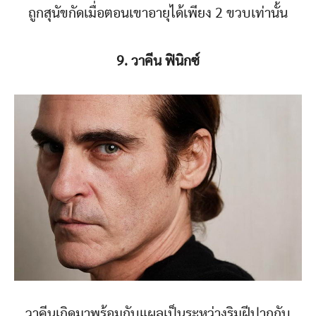
ถูกสุนัขกัดเมื่อตอนเขาอายุได้เพียง 2 ขวบเท่านั้น
9. วาคีน ฟินิกซ์
วาคีนเกิดมาพร้อมกับแผลเป็นระหว่างริมฝีปากกับ