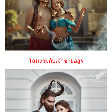
โฉมงามกับเจ้าชายอสูร