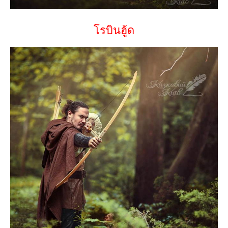
โรบินฮู้ด