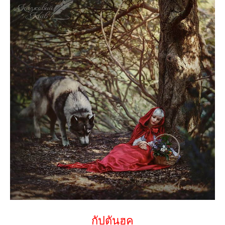
กัปตันฮุค