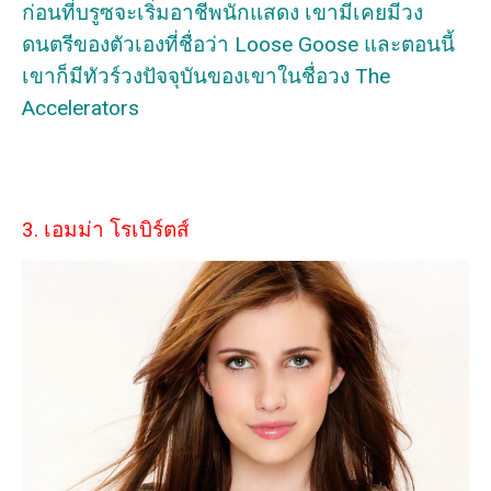
ก่อนที่บรูซจะเริ่มอาชีพนักแสดง เขามีเคยมีวง
ดนตรีของตัวเองที่ชื่อว่า Loose Goose และตอนนี้
เขาก็มีทัวร์วงปัจจุบันของเขาในชื่อวง The
Accelerators
3. เอมม่า โรเบิร์ตส์