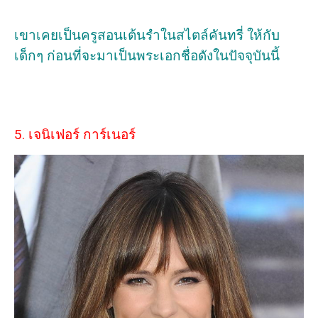
เขาเคยเป็นครูสอนเต้นรำในสไตล์คันทรี่ ให้กับ
เด็กๆ ก่อนที่จะมาเป็นพระเอกชื่อดังในปัจจุบันนี้
5. เจนิเฟอร์ การ์เนอร์