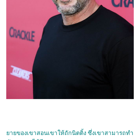
ยายของเขาสอนเขาให้ถักนิตติ้ง ซึ่งเขาสามารถทำ