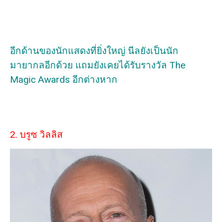
อีกด้านของนักแสดงที่ยิ่งใหญ่ นีลยังเป็นนัก
มายากลอีกด้วย แถมยังเคยได้รับรางวัล The
Magic Awards อีกต่างหาก
2. บรูซ วิลลิส