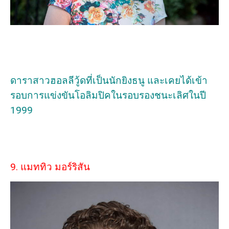
ดาราสาวฮอลลีวู้ดที่เป็นนักยิงธนู และเคยได้เข้า
รอบการแข่งขันโอลิมปิคในรอบรองชนะเลิศในปี
1999
9. แมททิว มอร์ริสัน