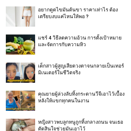
อยากดูดไขมันต้นขา ราคาเท่าไร ต้อง
เตรียบงบแค่ไหนให้พอ ?
แชร์ 4 วิธีลดความอ้วน การตั้งเป้าหมาย
และจัดการกับความหิว
เด็กสาวผู้สูญเสียดวงตาจนกลายเป็นเทอร์
มิเนเตอร์ในชีวิตจริง
คุุณยายผู้ล่วงลับทิ้งกระดานวีจีเอาไว้เบื้อง
หลังให้แขกทุกคนในงาน
หญิงสาวพบลูกหนูถูกทิ้งกลางถนน จนเธอ
ตัดสินใจช่วยมันเอาไว้