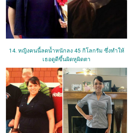
14. หญิงคนนี้ลดน้ำหนักลง 45 กิโลกรัม ซึ่งทำให้
เธอดูดีขึ้นผิดหูผิดตา