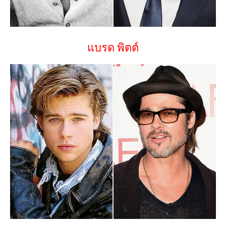
แบรด พิตต์