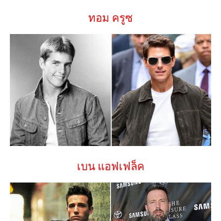
ทอม ครูซ
เบน แอฟเฟล็ค