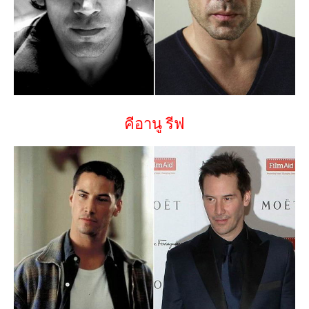
คีอานู รีฟ