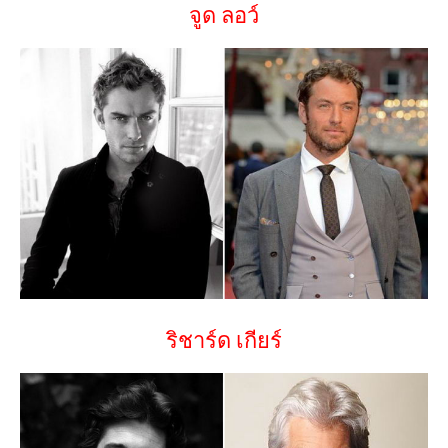
จูด ลอว์
ริชาร์ด เกียร์