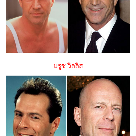
บรูซ วิลลิส