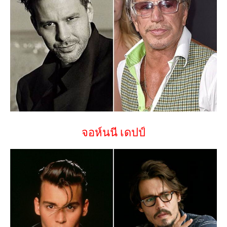
จอห์นนี เดปป์