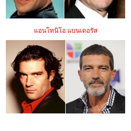
แอนโทนิโอ แบนเดอรัส