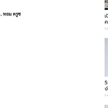
. ทอม ครูซ
เ
ค
ก.
5
ง
ก.