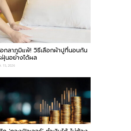
อกลาภูมิแพ้! วิธีเลือกผ้าปูที่นอนกัน
รฝุ่นอย่างได้ผล
ค. 15, 2026