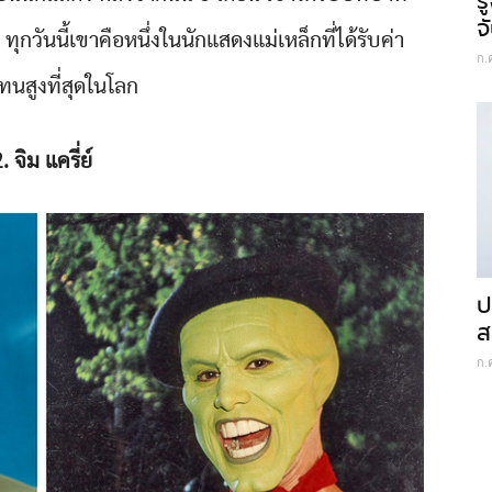
ร
จ
กวันนี้เขาคือหนึ่งในนักแสดงแม่เหล็กที่ได้รับค่า
ก.
นสูงที่สุดในโลก
. จิม แครี่ย์
ป
ส
ก.