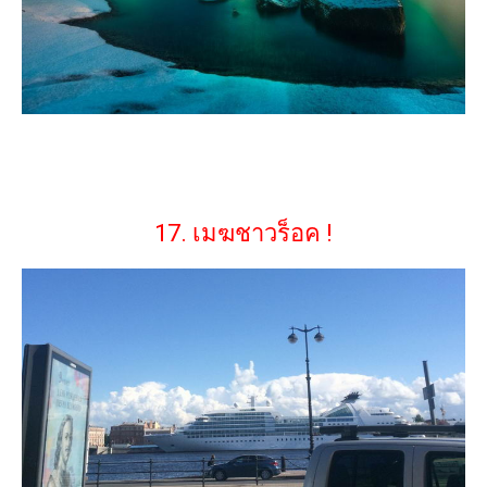
17. เมฆชาวร็อค !