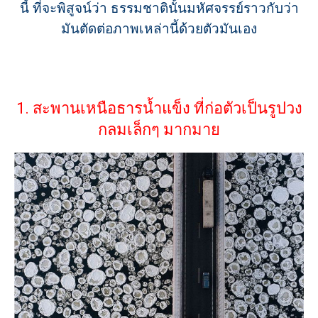
นี้ ที่จะพิสูจน์ว่า ธรรมชาตินั้นมหัศจรรย์ราวกับว่า
มันตัดต่อภาพเหล่านี้ด้วยตัวมันเอง
1. สะพานเหนือธารน้ำแข็ง ที่ก่อตัวเป็นรูปวง
กลมเล็กๆ มากมาย