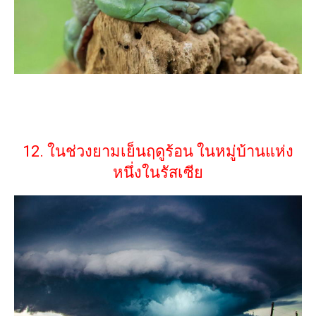
12. ในช่วงยามเย็นฤดูร้อน ในหมู่บ้านแห่ง
หนึ่งในรัสเซีย