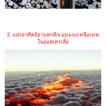
2. แสงอาทิตย์ยามตกดิน มุมมองเหนือเมฆ
ในออสเตรเลีย