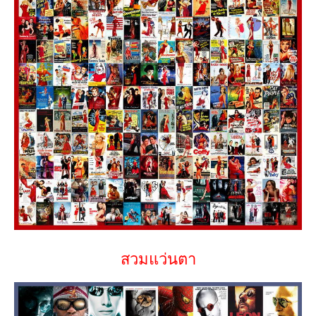
สวมแว่นตา