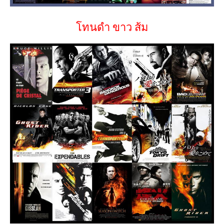
โทนดำ ขาว ส้ม