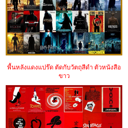
พื้นหลังแดงแปร๊ด ตัดกับวัตถุสีดำ ตัวหนังสือ
ขาว