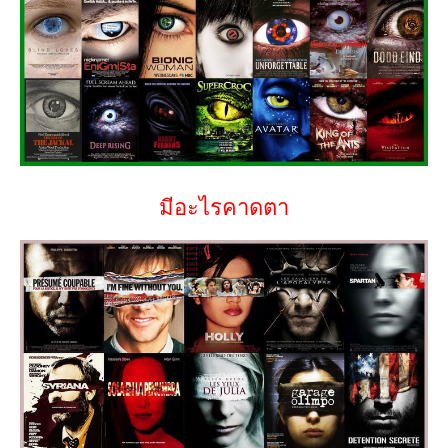
มีอะไรคาดตา