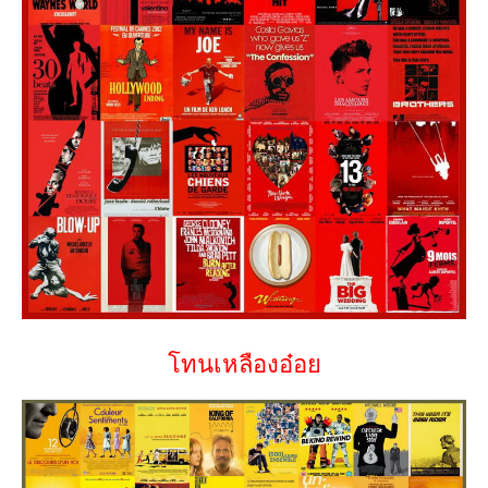
โทนเหลืองอ๋อย