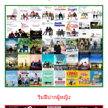
ริมฝีปากผู้หญิง