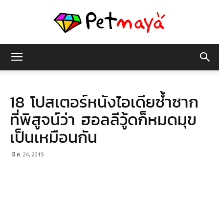
เพชร
18 โปสเตอร์หนังไอเดียซ้ำซาก
มายา
ที่พิสูจน์ว่า ฮอลลีวู้ดก็หมดมุข
เป็นเหมือนกัน
มี.ค. 24, 2015