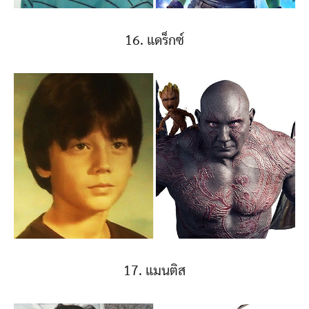
16. แดร็กซ์
17. แมนติส