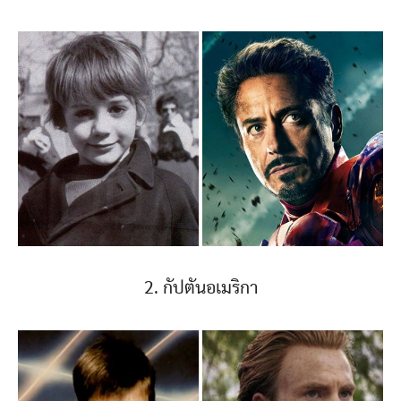
2. กัปตันอเมริกา