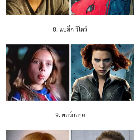
8. แบล็ก วิโดว์
9. ฮอว์กอาย