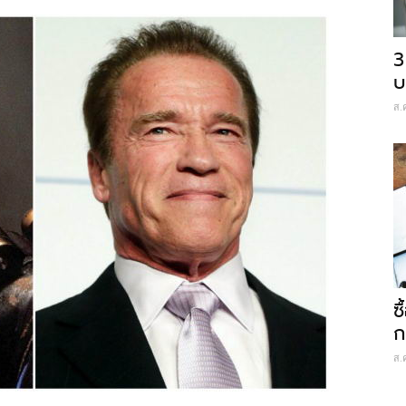
3
บ
ส.
ซ
ก
ส.