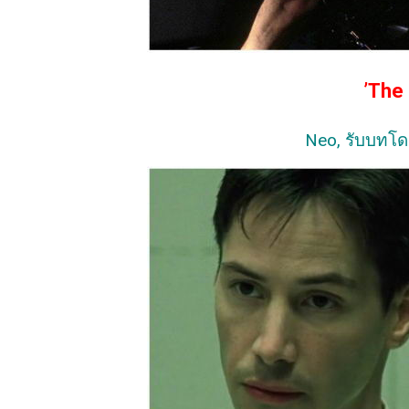
’The 
Neo, รับบทโด