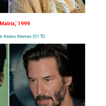
Matrix,’ 1999
ย Keanu Reeves (51 ปี)