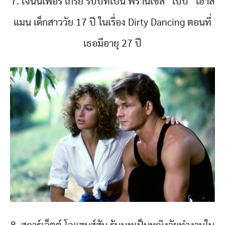
7. เจนนิเฟอร์ เกรย์ รับบทเป็น ฟรานเชส “เบบี้” เฮาส์
แมน เด็กสาววัย 17 ปี ในเรื่อง Dirty Dancing ตอนที่
เธอมีอายุ 27 ปี