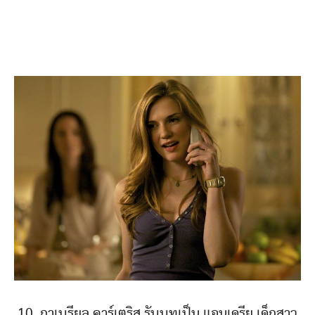
10. กาเบรียล คาร์เตริส รับบทเป็น แอนเดรีย เด็กสาว