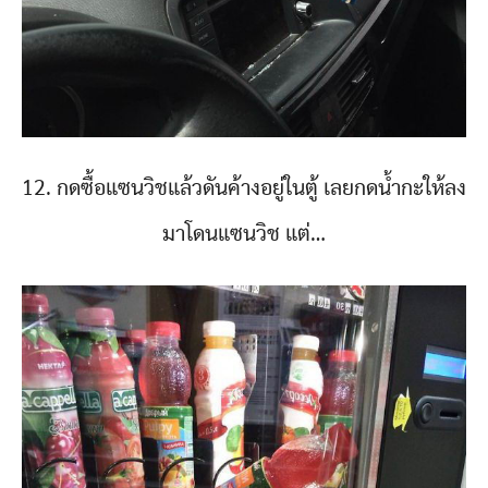
12. กดซื้อแซนวิชแล้วดันค้างอยู่ในตู้ เลยกดน้ำกะให้ลง
มาโดนแซนวิช แต่…