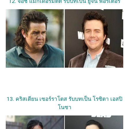
12. จอช แม็กเดอร์มิตต์ รับบทเป็น ยูจีน พอร์เตอร์
13. คริสเตียน เซอร์ราโตส รับบทเป็น โรซิตา เอสปิ
โนซา