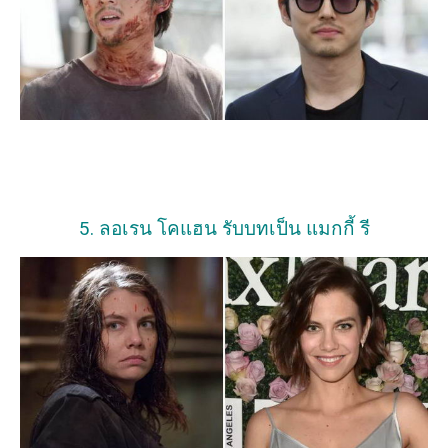
5. ลอเรน โคแฮน รับบทเป็น แมกกี้ รี