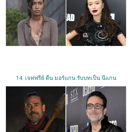
14. เจฟฟรีย์ ดีน มอร์แกน รับบทเป็น นีแกน