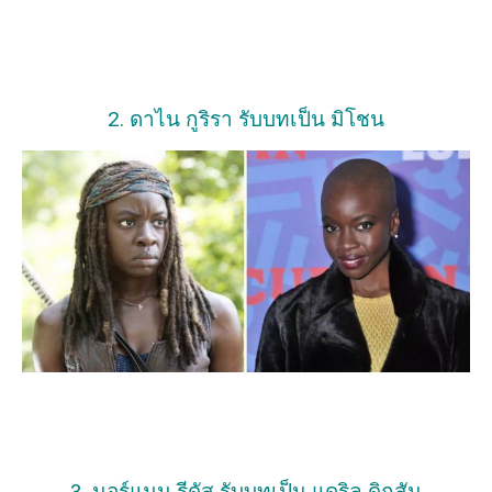
2. ดาไน กูริรา รับบทเป็น มิโชน
3. นอร์แมน รีดัส รับบทเป็น แดริล ดิกสัน