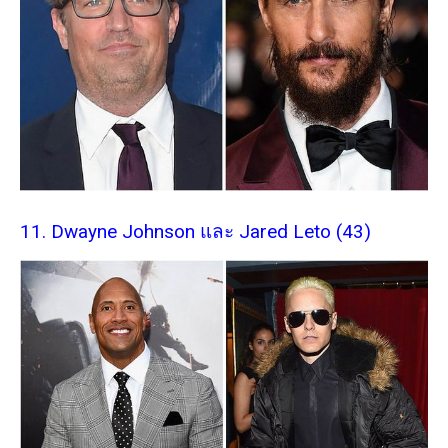
11. Dwayne Johnson และ Jared Leto (43)