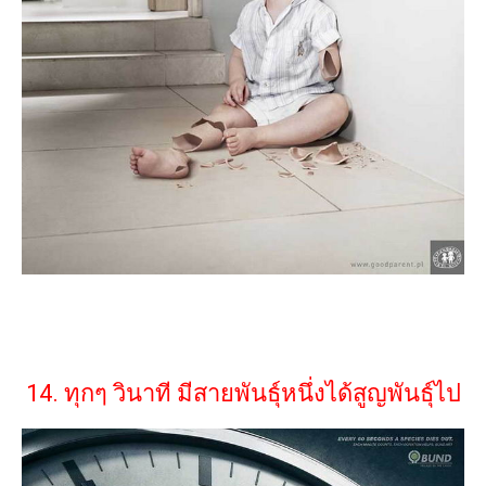
14. ทุกๆ วินาที มีสายพันธุ์หนึ่งได้สูญพันธุ์ไป