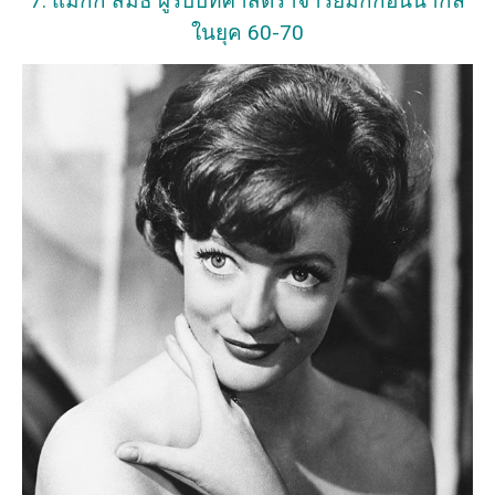
7. แมกกี สมิธ ผู้รับบทศาสตราจารย์มักกอนนากัล
ในยุค 60-70