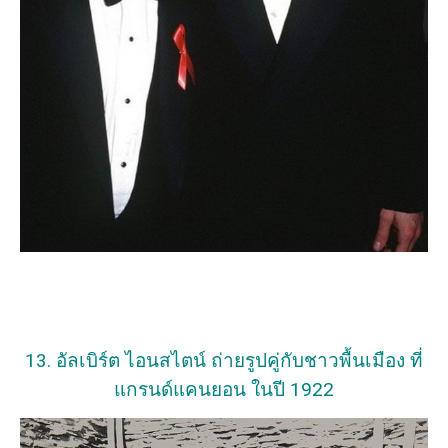
13. อัลเบิร์ต ไอนสไตน์ ถ่ายรูปคู่กับชาวพื้นเมือง ที่
แกรนด์แคนยอน ในปี 1922