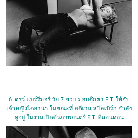
6. ดรูว์ แบร์รีมอร์ วัย 7 ขวบ มอบตุ๊กตา E.T. ให้กับ
เจ้าหญิงไดอานา ในขณะที่ สตีเวน สปีลเบิร์ก กำลัง
ดูอยู่ ในงานเปิดตัวภาพยนตร์ E.T. ที่ลอนดอน