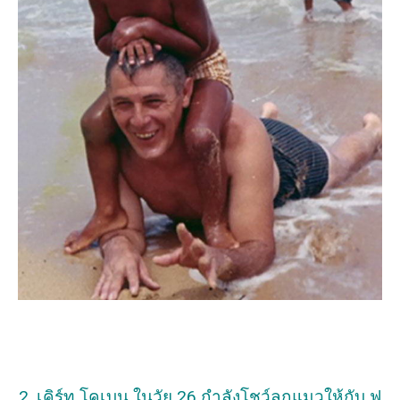
2. เคิร์ท โคเบน ในวัย 26 กำลังโชว์ลูกแมวให้กับ ฟ