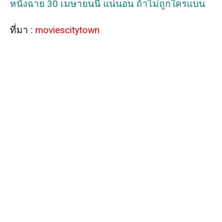
หนังฉาย 30 เมษายนนี้ แน่นอน ถ้าไม่ถูกใครแบน
ที่มา :
moviescitytown