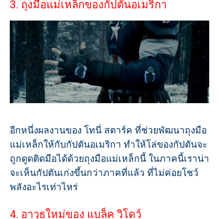
3. ถุงมือแม่เหล็กของกัปตันอเมริกา
อีกหนึ่งผลงานของ โทนี่ สตาร์ค ที่ช่วยพัฒนาถุงมือ
แม่เหล็กให้กับกัปตันอเมริกา ทำให้โล่ของกัปตันจะ
ถูกดูดติดมือได้ด้วยถุงมือแม่เหล็กนี้ ในภาคนี้เราน่า
จะเห็นกัปตันเก่งขึ้นกว่าภาคที่แล้ว ที่ไม่ค่อยโชว์
พลังอะไรเท่าไหร่
4. อาวุธใหม่ของ แบล็ค วิโดว์