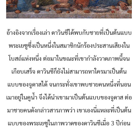
อ้างอิงจากเรื่องเล่า ดาวินชีได้พบกับชายที่เป็นต้นแบบ
พระเยซูซึ่งเป็นหนึ่งในสมาชิกนักร้องประสานเสียงใน
โบสถ์แห่งหนึ่ง ต่อมาในขณะที่เขากำลังวาดภาพนี้จน
เกือบเสร็จ ดาวินชีก็ยังไม่สามารถหาใครมาเป็นต้น
แบบของจูดาสได้ จนกระทั่งเขาพบชายคนหนึ่งที่นอน
เมาอยู่ในคูน้ำ จึงได้นำเขามาเป็นต้นแบบของจูดาส ต่อ
มาชายคนดังกล่าวสารภาพว่า เขาเองนี่แหละที่เป็นต้น
แบบของพระเยซูในภาพวาดของดาวินชีเมื่อ 3 ปีก่อน