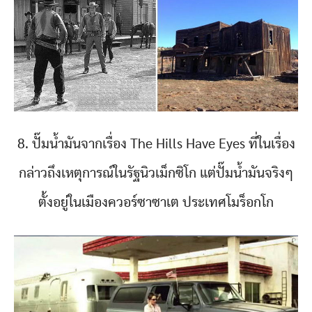
8. ปั๊มน้ำมันจากเรื่อง The Hills Have Eyes ที่ในเรื่อง
กล่าวถึงเหตุการณ์ในรัฐนิวเม็กซิโก แต่ปั๊มน้ำมันจริงๆ
ตั้งอยู่ในเมืองควอร์ซาซาเต ประเทศโมร็อกโก