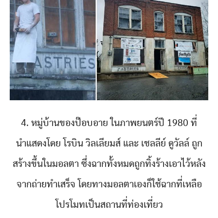
4. หมู่บ้านของป๊อบอาย ในภาพยนตร์ปี 1980 ที่
นำแสดงโดย โรบิน วิลเลียมส์ และ เชลลีย์ ดูวัลล์ ถูก
สร้างขึ้นในมอลตา ซึ่งฉากทั้งหมดถูกทิ้งร้างเอาไว้หลัง
จากถ่ายทำเสร็จ โดยทางมอลตาเองก็ใช้ฉากที่เหลือ
โปรโมทเป็นสถานที่ท่องเที่ยว