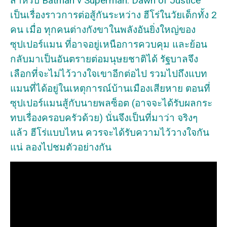
สำหรับ Batman v Superman: Dawn of Justice
เป็นเรื่องราวการต่อสู้กันระหว่าง ฮีโร่ในวัยเด็กทั้ง 2
คน เมื่อ ทุกคนต่างกังขาในพลังอันยิ่งใหญ่ของ
ซุปเปอร์แมน ที่อาจอยู่เหนือการควบคุม และย้อน
กลับมาเป็นอันตรายต่อมนุษยชาติได้ รัฐบาลจึง
เลือกที่จะไม่ไว้วางใจเขาอีกต่อไป รวมไปถึงแบท
แมนที่ได้อยู่ในเหตุการณ์บ้านเมืองเสียหาย ตอนที่
ซุปเปอร์แมนสู้กับนายพลซ็อต (อาจจะได้รับผลกระ
ทบเรื่องครอบครัวด้วย) นั่นจึงเป็นที่มาว่า จริงๆ
แล้ว ฮีโร่แบบไหน ควรจะได้รับความไว้วางใจกัน
แน่ ลองไปชมตัวอย่างกัน