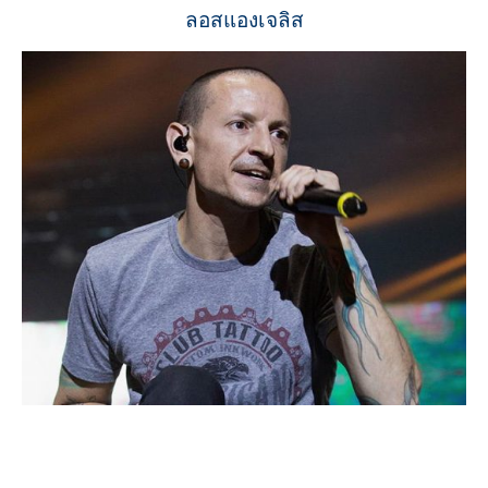
ลอสแองเจลิส