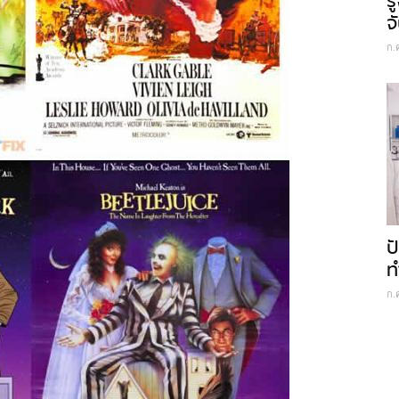
ร
จ
ก.
ป
ท
ก.