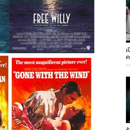
เ
ค
ก.