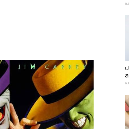
ก.
ป
ส
ก.