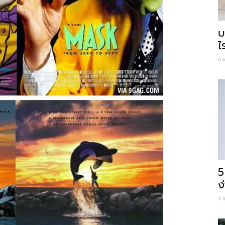
บ
ไ
ก.
5
ง
ก.