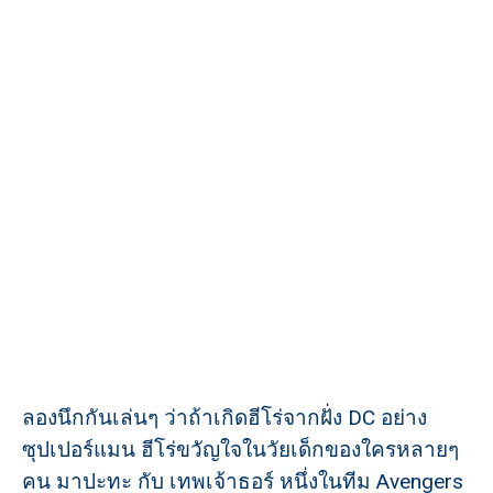
ลองนึกกันเล่นๆ ว่าถ้าเกิดฮีโร่จากฝั่ง DC อย่าง
ซุปเปอร์แมน ฮีโร่ขวัญใจในวัยเด็กของใครหลายๆ
คน มาปะทะ กับ เทพเจ้าธอร์ หนึ่งในทีม Avengers