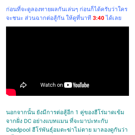
ก่อนที่จะดูลองทายผลกันเล่นๆ ก่อนก็ได้ครับว่าใคร
จะชนะ ส่วนฉากต่อสู้กัน ให้ดูที่นาที
3:40
ได้เลย
นอกจากนั้น ยังมีการต่อสู้อีก 1 คู่ของฮีโร่มาดเข้ม
จากฝั่ง DC อย่างแบทแมน ที่จะมาปะทะกับ
Deadpool ฮีโร่พันธุ์อมตะฆ่าไม่ตาย มาลองดูกันว่า