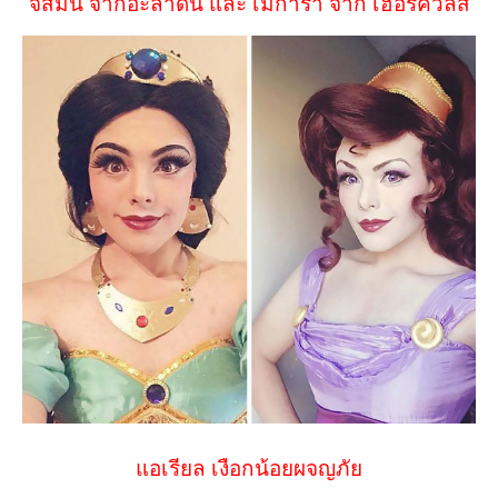
จัสมิน จากอะลาดิน และ เมการ่า จาก เฮอร์คิวลิส
แอเรียล เงือกน้อยผจญภัย