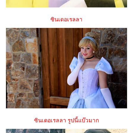
ซินเดอเรลลา
ซินเดอเรลลา รูปนี้แบ๊วมาก