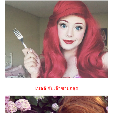
เบลล์ กับเจ้าชายอสูร