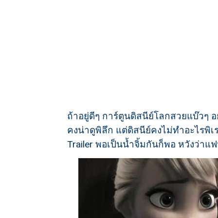
ถ้าอยู่ดีๆ การ์ตูนดิสนีย์โลกสวยแบ๊วๆ
คงน่าดูพิลึก แต่ดิสนีย์คงไม่ทำอะไรพิเ
Trailer พอเป็นน้ำจิ้มกันก็พอ หวังว่