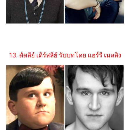
13. ดัดลีย์ เดิร์สลีย์ รับบทโดย แฮร์รี เมลลิง