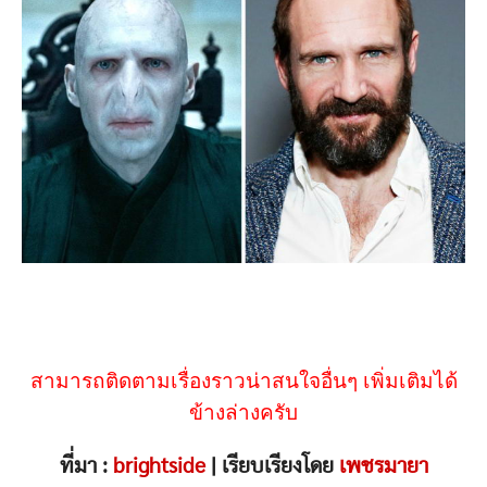
สามารถติดตามเรื่องราวน่าสนใจอื่นๆ เพิ่มเติมได้
ข้างล่างครับ
ที่มา :
brightside
| เรียบเรียงโดย
เพชรมายา