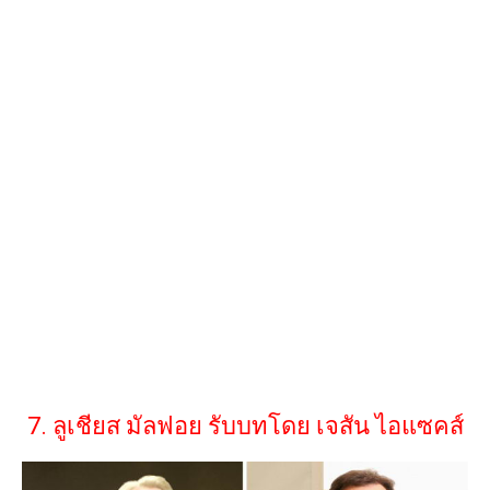
7. ลูเชียส มัลฟอย รับบทโดย เจสัน ไอแซคส์