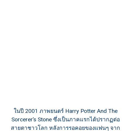
ในปี 2001 ภาพยนตร์ Harry Potter And The
Sorcerer’s Stone ซึ่งเป็นภาคแรกได้ปรากฏต่อ
สายตาชาวโลก หลังการรอคอยของแฟนๆ จาก