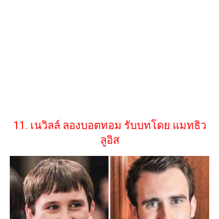
11. เนวิลล์ ลองบอตทอม รับบทโดย แมทธิว
ลูอิส