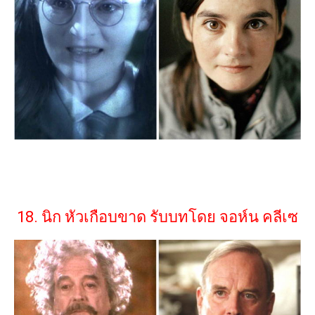
18. นิก หัวเกือบขาด รับบทโดย จอห์น คลีเซ