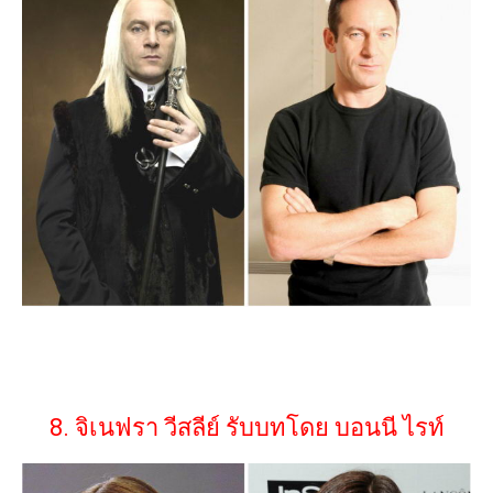
8. จิเนฟรา วีสลีย์ รับบทโดย บอนนี ไรท์