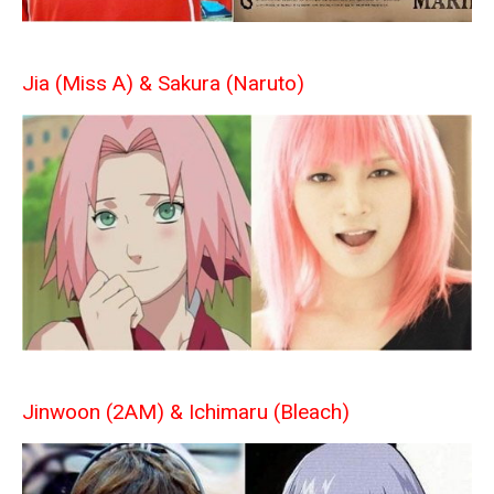
Jia (Miss A) & Sakura (Naruto)
Jinwoon (2AM) & Ichimaru (Bleach)