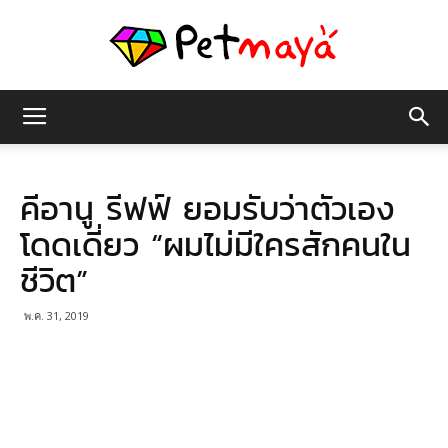
เพชร
คีอานู รีฟฟ์ ยอมรับว่าตัวเอง
มายา
โดดเดี่ยว “ผมไม่มีใครสักคนใน
ชีวิต”
พ.ค. 31, 2019