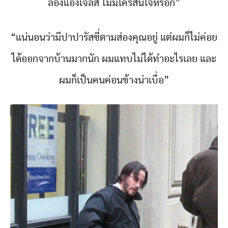
ลองแองเจลิส ไม่มีใครสนใจหรอก”
“แน่นอนว่ามีปาปารัสซี่ตามส่องคุณอยู่ แต่ผมก็ไม่ค่อย
ได้ออกจากบ้านมากนัก ผมแทบไม่ได้ทำอะไรเลย และ
ผมก็เป็นคนค่อนข้างน่าเบื่อ”