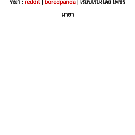
ที่มา :
reddit
|
boredpanda
| เรียบเรียงโดย เพชร
มายา