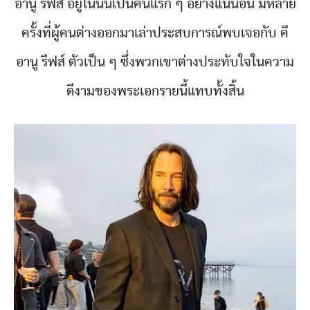
อานู รีฟส์ อยู่ในนั้นเป็นคนแรก ๆ อย่างแน่นอน มีหลาย
ครั้งที่ผู้คนต่างออกมาเล่าประสบการณ์พบเจอกับ คี
อานู รีฟส์ ตัวเป็น ๆ ซึ่งพวกเขาต่างประทับใจในความ
ดีงามของพระเอกรายนี้แทบทั้งสิ้น