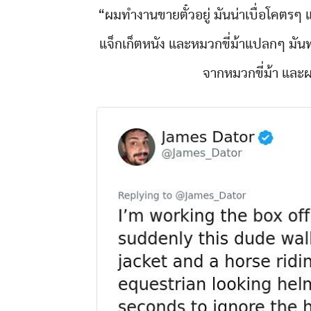
“ผมทำงานขายตั๋วอยู่ มันน่าเบื่อโคตรๆ แ
แจ็กเก็ตหนัง และหมวกขี่ม้าแปลกๆ มันท
จากหมวกขี่ม้า และผมก