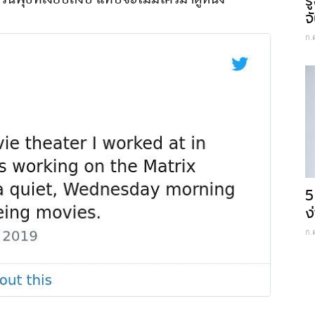
ร
จ
ก.
5
ง
ก.