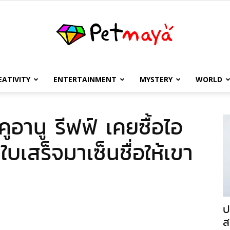
EATIVITY
ENTERTAINMENT
MYSTERY
WORLD
เพชร
ูอานู รีฟฟ์ เคยซื้อไอ
าใบเสร็จมาเซ็นชื่อให้เขา
มายา
ป
ส