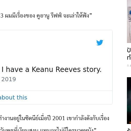
3 ผมมีเรื่องของ คูอานู รีฟฟ์ จะเล่าให้ฟัง”
ป
ท
ก.
านอยู่ในซิดนีย์เมื่อปี 2001 เขากำลังดังกับเรื่อง
าวันพุธที่เงียบสงบ แทบจะไม่มีใครมาดูหนัง”