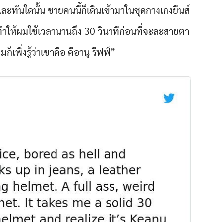
ละทันใดนั้น ชายคนนี้ก็เดินเข้ามาในชุดกางเกงยีนส์
ำให้ผมใช้เวลานานถึง 30 วินาทีก่อนที่จะละสายตา
็เพิ่งรู้ว่าเขาคือ คีอานู รีฟฟ์”