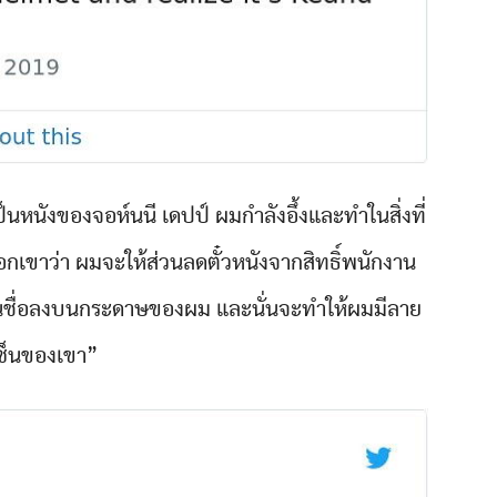
เป็นหนังของจอห์นนี เดปป์ ผมกำลังอึ้งและทำในสิ่งที่
บอกเขาว่า ผมจะให้ส่วนลดตั๋วหนังจากสิทธิ์พนักงาน
็นชื่อลงบนกระดาษของผม และนั่นจะทำให้ผมมีลาย
ซ็นของเขา”