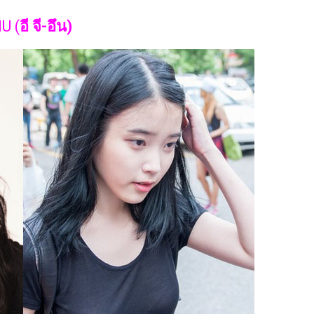
IU (
อี จี-อึน)