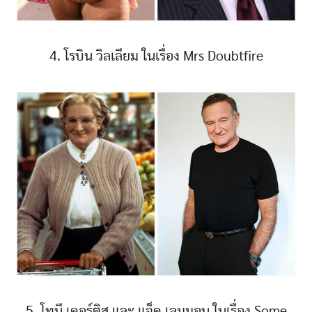
4. โรบิน วิลเลียม ในเรื่อง Mrs Doubtfire
5. โทนี เคอร์ติส และ แจ็ค เลมมอน ในเรื่อง Some