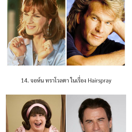
14. จอห์น ทราโวลตา ในเรื่อง Hairspray