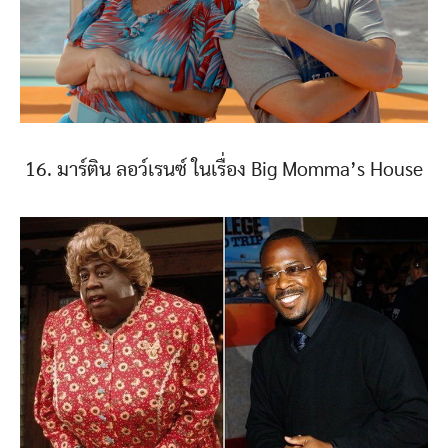
16. มาร์ติน ลอว์เรนซ์ ในเรื่อง Big Momma’s House