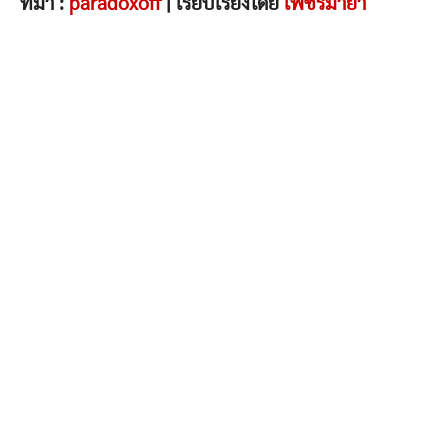
ที่มา :
paradoxoff
| เรียบเรียงโดย
เพชรมายา