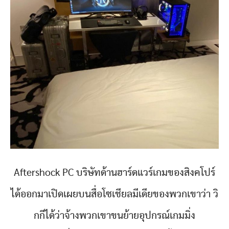
Aftershock PC บริษัทด้านฮาร์ดแวร์เกมของสิงคโปร์
ได้ออกมาเปิดเผยบนสื่อโซเชียลมีเดียของพวกเขาว่า วิ
กกีได้ว่าจ้างพวกเขาขนย้ายอุปกรณ์เกมมิ่ง