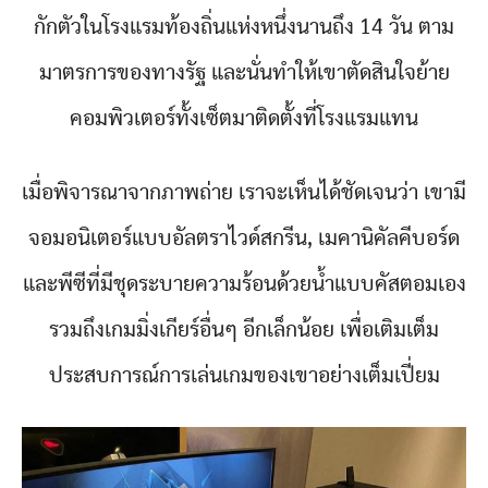
กักตัวในโรงแรมท้องถิ่นแห่งหนึ่งนานถึง 14 วัน ตาม
มาตรการของทางรัฐ และนั่นทำให้เขาตัดสินใจย้าย
คอมพิวเตอร์ทั้งเซ็ตมาติดตั้งที่โรงแรมแทน
เมื่อพิจารณาจากภาพถ่าย เราจะเห็นได้ชัดเจนว่า เขามี
จอมอนิเตอร์แบบอัลตราไวด์สกรีน, เมคานิคัลคีบอร์ด
และพีซีที่มีชุดระบายความร้อนด้วยน้ำแบบคัสตอมเอง
รวมถึงเกมมิ่งเกียร์อื่นๆ อีกเล็กน้อย เพื่อเติมเต็ม
ประสบการณ์การเล่นเกมของเขาอย่างเต็มเปี่ยม