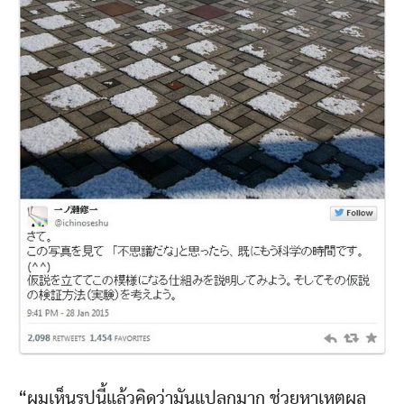
“ผมเห็นรูปนี้แล้วคิดว่ามันแปลกมาก ช่วยหาเหตุผล