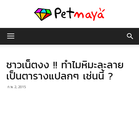
เพชร
ชาวเน็ตงง !! ทำไมหิมะละลาย
มายา
เป็นตารางแปลกๆ เช่นนี้ ?
ก.พ. 2, 2015