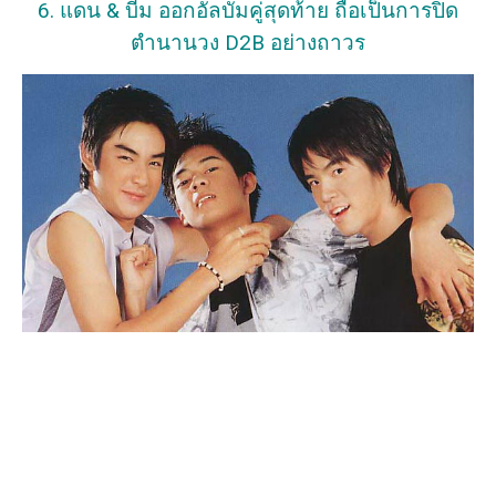
6. แดน & บีม ออกอัลบั้มคู่สุดท้าย ถือเป็นการปิด
ตำนานวง D2B อย่างถาวร