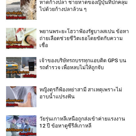
หาดก้างปลา ชายหาดของญี่ปุ่นที่ปกคลุม
ไปด้วยก้างปลาล้วน ๆ
พยานพระยะโฮวาฟ้องรัฐบาลสเปน ข้อหา
ถ่ายเลือดช่วยชีวิตเธอโดยขัดกับความ
เชื่อ
เจ้าของบริษัทรถบรรทุกแอบติด GPS บน
รถตำรวจ เพื่อหลบไม่ให้ถูกจับ
หญิงตุรกีฟ้องหย่าสามี สาเหตุเพราะไม่
อาบน้ำแปรงฟัน
วัยรุ่นเกาหลีเหนือถูกส่งเข้าค่ายแรงงาน
12 ปี ข้อหาดูซีรีส์เกาหลี