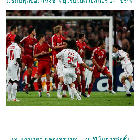
แชมป์ฟุตบอลแห่งชาติยุโรปไปด้วยสกอร์ 2-1 ประตู
13. แคนาดา ฉลองครบรอบ 140 ปี ในการก่อตั้ง