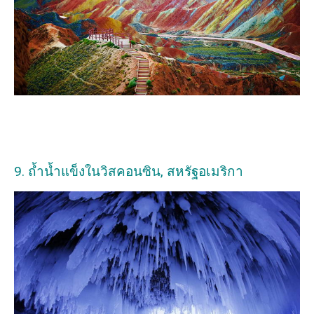
9. ถ้ำน้ำแข็งในวิสคอนซิน, สหรัฐอเมริกา