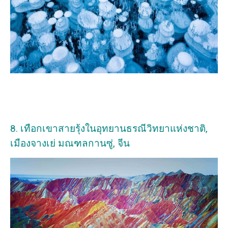
8. เทือกเขาสายรุ้งในอุทยานธรณีวิทยาแห่งชาติ,
เมืองจางเย่ มณฑลกานซู่, จีน