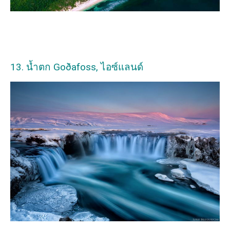
13. น้ำตก Goðafoss, ไอซ์แลนด์