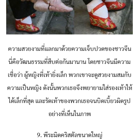
ความสวยงามที่แลกมาด้วยความเจ็บปวดของชาวจีน
นี่คือวัฒนธรรมที่สืบต่อกันมานาน โดยชาวจีนมีความ
เชื่อว่า ผู้หญิงที่เท้ายิ่งเล็ก พวกเขาจะดูสวยงามสมกับ
ความเป็นหญิง ดังนั้นพวกเธอจึงพยายามใส่รองเท้าให้
ได้เล็กที่สุด และรัดเท้าของพวกเธอจนบิดเบี้ยวผิดรูป
อย่างที่เห็นในภาพ
9. พีระมิดคริสตัลขนาดใหญ่