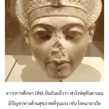
จาากการศึกษา DNA ยืนยันแล้วว่า ฟาโรห์ตุตันคาเมน
มีปัญหาทางด้านสุขภาพที่รุนแรง เช่น โรคมาลาเรีย